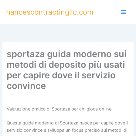
Skip
nancescontractingllc.com
to
content
sportaza guida moderno sui
metodi di deposito più usati
per capire dove il servizio
convince
By
peskardigitalmarketer@gmail.com
/
March 30, 2026
Valutazione pratica di Sportaza per chi gioca online
Questa guida moderno di Sportaza nasce per capire dove il
servizio convince e sviluppa un focus preciso sui metodi di