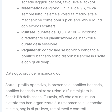
schede leggibili per slot, tavoli live e jackpot.
Matematica del gioco:
un RTP del 96,7% va
sempre letto insieme a volatilità medio-alta e
meccaniche come bonus pick-and-win e round
con simboli scatters.
Puntate:
puntate da 0,10 € a 100 € incidono
direttamente su pianificazione del bankroll e
durata della sessione.
Pagamenti:
controllare se bonifico bancario e
bonifico bancario sono disponibili anche in uscita
e con quali tempi.
Catalogo, provider e ricerca giochi
Sotto il profilo operativo, la presenza di bonifico bancario,
bonifico bancario e altre soluzioni diffuse migliora la
flessibilità della cassa. Tuttavia, ciò che distingue una
piattaforma ben organizzata è la trasparenza su deposito
minimo, soglia di prelievo, tempi medi e controlli