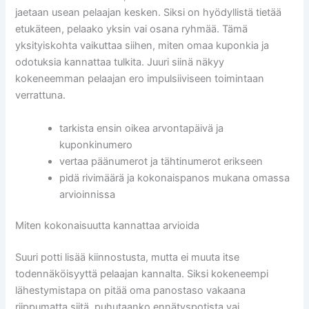
jaetaan usean pelaajan kesken. Siksi on hyödyllistä tietää
etukäteen, pelaako yksin vai osana ryhmää. Tämä
yksityiskohta vaikuttaa siihen, miten omaa kuponkia ja
odotuksia kannattaa tulkita. Juuri siinä näkyy
kokeneemman pelaajan ero impulsiiviseen toimintaan
verrattuna.
tarkista ensin oikea arvontapäivä ja
kuponkinumero
vertaa päänumerot ja tähtinumerot erikseen
pidä rivimäärä ja kokonaispanos mukana omassa
arvioinnissa
Miten kokonaisuutta kannattaa arvioida
Suuri potti lisää kiinnostusta, mutta ei muuta itse
todennäköisyyttä pelaajan kannalta. Siksi kokeneempi
lähestymistapa on pitää oma panostaso vakaana
riippumatta siitä, puhutaanko ennätyspotista vai