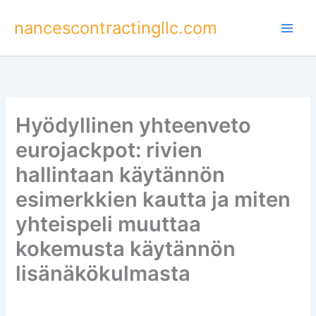
Skip
nancescontractingllc.com
to
content
Hyödyllinen yhteenveto
eurojackpot: rivien
hallintaan käytännön
esimerkkien kautta ja miten
yhteispeli muuttaa
kokemusta käytännön
lisänäkökulmasta
By
peskardigitalmarketer@gmail.com
/
March 30, 2026