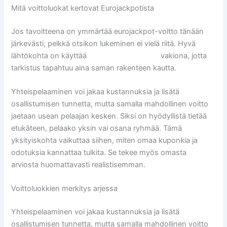
Mitä voittoluokat kertovat Eurojackpotista
Jos tavoitteena on ymmärtää eurojackpot-voitto tänään
järkevästi, pelkkä otsikon lukeminen ei vielä riitä. Hyvä
lähtökohta on käyttää
eurojackpot tulokset
vakiona, jotta
tarkistus tapahtuu aina saman rakenteen kautta.
Yhteispelaaminen voi jakaa kustannuksia ja lisätä
osallistumisen tunnetta, mutta samalla mahdollinen voitto
jaetaan usean pelaajan kesken. Siksi on hyödyllistä tietää
etukäteen, pelaako yksin vai osana ryhmää. Tämä
yksityiskohta vaikuttaa siihen, miten omaa kuponkia ja
odotuksia kannattaa tulkita. Se tekee myös omasta
arviosta huomattavasti realistisemman.
Voittoluokkien merkitys arjessa
Yhteispelaaminen voi jakaa kustannuksia ja lisätä
osallistumisen tunnetta, mutta samalla mahdollinen voitto