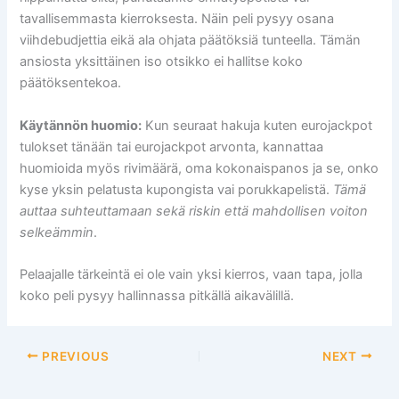
tavallisemmasta kierroksesta. Näin peli pysyy osana
viihdebudjettia eikä ala ohjata päätöksiä tunteella. Tämän
ansiosta yksittäinen iso otsikko ei hallitse koko
päätöksentekoa.
Käytännön huomio:
Kun seuraat hakuja kuten eurojackpot
tulokset tänään tai eurojackpot arvonta, kannattaa
huomioida myös rivimäärä, oma kokonaispanos ja se, onko
kyse yksin pelatusta kupongista vai porukkapelistä.
Tämä
auttaa suhteuttamaan sekä riskin että mahdollisen voiton
selkeämmin
.
Pelaajalle tärkeintä ei ole vain yksi kierros, vaan tapa, jolla
koko peli pysyy hallinnassa pitkällä aikavälillä.
PREVIOUS
NEXT