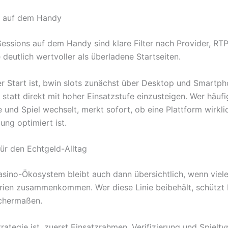
k auf dem Handy
Sessions auf dem Handy sind klare Filter nach Provider, RT
deutlich wertvoller als überladene Startseiten.
ler Start ist, bwin slots zunächst über Desktop und Smartp
 statt direkt mit hoher Einsatzstufe einzusteigen. Wer häuf
 und Spiel wechselt, merkt sofort, ob eine Plattform wirkli
ung optimiert ist.
für den Echtgeld-Alltag
asino-Ökosystem bleibt auch dann übersichtlich, wenn viel
rien zusammenkommen. Wer diese Linie beibehält, schützt
ichermaßen.
rategie ist, zuerst Einsatzrahmen, Verifizierung und Spielty