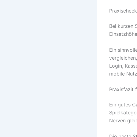
Praxischec
Bei kurzen 
Einsatzhöhe 
Ein sinnvol
vergleichen,
Login, Kasse
mobile Nutz
Praxisfazit 
Ein gutes C
Spielkatego
Nerven gle
Die beste St