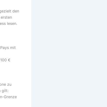
gezielt den
 ersten
ess lesen.
-Pays mit
–100 €
hone zu
gilt:
ion-Grenze