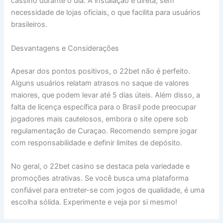
cassino durante o dia. A instalação é direta, sem
necessidade de lojas oficiais, o que facilita para usuários
brasileiros.
Desvantagens e Considerações
Apesar dos pontos positivos, o 22bet não é perfeito.
Alguns usuários relatam atrasos no saque de valores
maiores, que podem levar até 5 dias úteis. Além disso, a
falta de licença específica para o Brasil pode preocupar
jogadores mais cautelosos, embora o site opere sob
regulamentação de Curaçao. Recomendo sempre jogar
com responsabilidade e definir limites de depósito.
No geral, o 22bet casino se destaca pela variedade e
promoções atrativas. Se você busca uma plataforma
confiável para entreter-se com jogos de qualidade, é uma
escolha sólida. Experimente e veja por si mesmo!